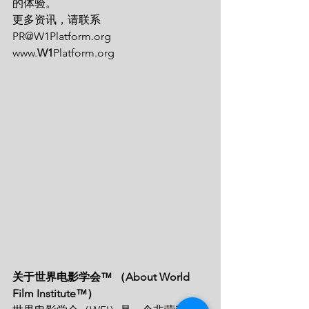
的体验。
更多资讯，请联系
PR@W1Platform.org
www.
W1
Platform.org
关于世界电影学会™ （About World 
Film Institute™）