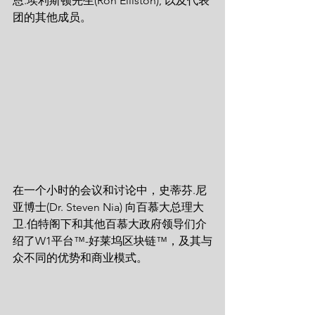
恩.埃利斯顿先生(Ron Elliston), 以及代表
团的其他成员。 
在一个小时的会议和讨论中，史蒂芬.尼
亚博士(Dr. Steven Nia) 向百慕大总理大
卫.伯特阁下和其他百慕大政府领导们介
绍了W1平台™-好莱坞区块链™，及其与
众不同的优势和商业模式。